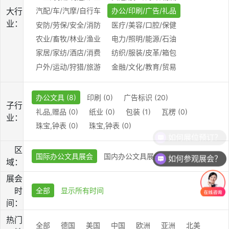
大行
汽配/车/汽摩/自行车
办公/印刷/广告/礼品
业：
安防/劳保/安全/消防
医疗/美容/口腔/保健
农业/畜牧/林业/渔业
电力/照明/能源/石油
家居/家纺/酒店/消费
纺织/服装/皮革/箱包
户外/运动/狩猎/旅游
金融/文化/教育/贸易
办公文具 (8)
印刷 (0)
广告标识 (20)
子行
礼品,赠品 (0)
纸业 (0)
包装 (1)
瓦楞 (0)
业：
珠宝,钟表 (0)
珠宝,钟表 (0)
如何展位预订？
区
国际办公文具展会
国内办公文具展会
如何参观展会？
域：
展会
时
全部
显示所有时间
间：
热门
全部
德国
美国
中国
欧洲
亚洲
北美