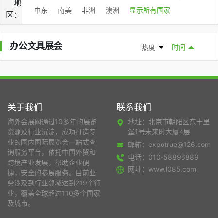
地
中东
南美
非洲
澳洲
显示所有国家
区：
办公文具展会
热度
时间
关于我们
联系我们
海外会展网通过10多年的展览
地址：北京市朝阳区东十里
资源及行业沉淀，成功打造专
堡1号未来时大厦4层
业的国内国际展览会一站式查
邮箱：expotrue@126.com
询服务平台，依托中国外贸和
电话：010-58896889
跨境产业发展，帮助企业便
网址：www.l085.com
捷，安全的参展服务。目前业
务涉及到行业领域达到219个行
业，覆盖全球超过110多个国家
及城市。