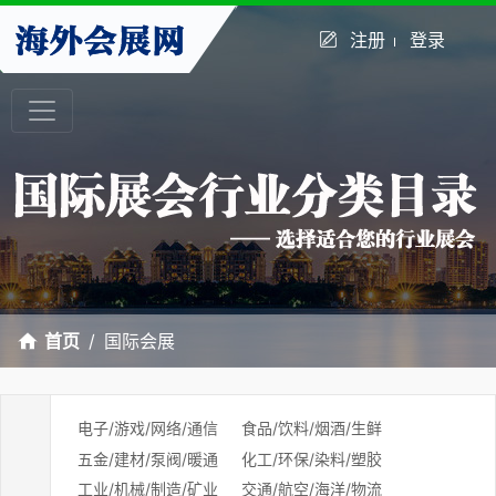
注册
登录
首页
国际会展
电子/游戏/网络/通信
食品/饮料/烟酒/生鲜
五金/建材/泵阀/暖通
化工/环保/染料/塑胶
工业/机械/制造/矿业
交通/航空/海洋/物流