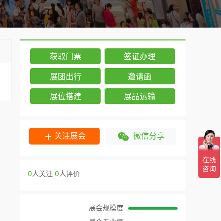
获取门票
签证办理
展团出行
邀请函
展位搭建
展品运输
关注展会
微信分享
0
人关注
0
人评价
展会规模度