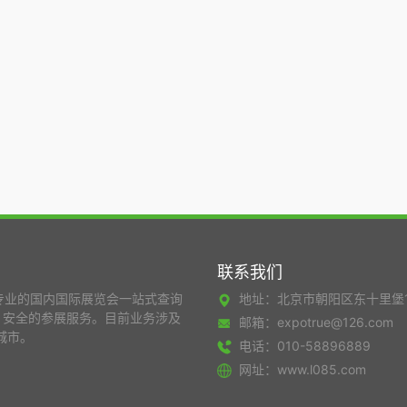
联系我们
专业的国内国际展览会一站式查询
地址：北京市朝阳区东十里堡
，安全的参展服务。目前业务涉及
邮箱：expotrue@126.com
城市。
电话：010-58896889
网址：www.l085.com