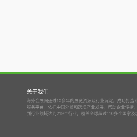
关于我们
海外会展网通过10多年的展览资源及行业沉淀，成功打造
服务平台，依托中国外贸和跨境产业发展，帮助企业便捷
到行业领域达到219个行业，覆盖全球超过110多个国家及