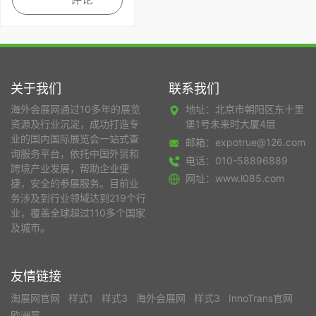
关于我们
联系我们
海外会展网通过10多年的展览
地址：北京市朝阳区东十里
资源及行业沉淀，成功打造专
堡1号未来时大厦4层
业的国内国际展览会一站式查
邮箱：expotrue@126.com
询服务平台，依托中国外贸和
电话：010-58896889
跨境产业发展，帮助企业便
网址：www.l085.com
捷，安全的参展服务。目前业
务涉及到行业领域达到219个行
业，覆盖全球超过110多个国家
及城市。
友情链接
淘展网官网
样式1
样式3
海外会展网
样式3
InnoTrans官网
欧洲展