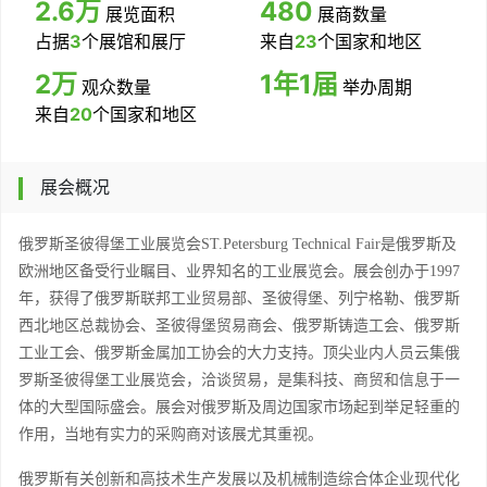
2.6万
480
展览面积
展商数量
占据
3
个展馆和展厅
来自
23
个国家和地区
2万
1年1届
观众数量
举办周期
来自
20
个国家和地区
展会概况
俄罗斯圣彼得堡工业展览会
ST.
Petersburg
Technical
Fair
是俄罗斯及
欧洲地区
备受
行业
瞩目、
业界知名
的
工业
展览会。展会
创办于
1997
年，获得了俄罗斯联邦工业贸易部、圣彼得堡、列宁格勒、俄罗斯
西北地区总裁协会、圣彼得堡贸易商会、俄罗斯铸造工会、俄罗斯
工业工会、俄罗斯金属加工协会的大力支持。顶尖业内人员云集俄
罗斯圣彼得堡工业展览会，洽谈贸易，是集科技、商贸和信息于一
体的大型国际盛会。
展会
对
俄罗斯及周边国家
市场起到举足轻重的
作用，
当地有实力
的采购商对该展尤其重视。
俄罗斯有关创新和高技术生产发展以及机械制造综合体企业现代化