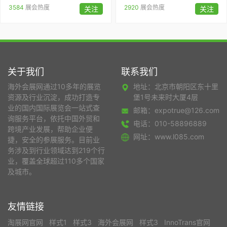
3584
展会热度
2920
展会热度
关注
关注
关于我们
联系我们
海外会展网通过10多年的展览
地址：北京市朝阳区东十里
资源及行业沉淀，成功打造专
堡1号未来时大厦4层
业的国内国际展览会一站式查
邮箱：expotrue@126.com
询服务平台，依托中国外贸和
电话：010-58896889
跨境产业发展，帮助企业便
网址：www.l085.com
捷，安全的参展服务。目前业
务涉及到行业领域达到219个行
业，覆盖全球超过110多个国家
及城市。
友情链接
淘展网官网
样式1
样式3
海外会展网
样式3
InnoTrans官网