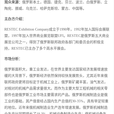
观众来源：
俄罗斯本土，德国、捷克、芬兰、波兰、白俄罗斯、立
陶宛、挪威、乌克兰、哈萨克斯坦、蒙古、中国等。
主办方介绍：
RESTEC Exhibition Company成立于1990年，1992年加入国际会展联
盟，1997年加入世界商业展览联盟UFI。RESTEC是俄罗斯五大商业
展览公司之一，得到了俄罗斯联邦政府各部门和委员会的积极支
持，RESTEC已主办了多个高水平展会。
市场
分析
：
俄罗斯面积大，重工业发达，在世界主要发达国家经济发展增速放
缓的大背景下，俄罗斯经济依然保持较快发展势头，尤其近年来俄
联邦政府更将目标定于机械工业上，俄罗斯矿藏丰富，油气发达，
对相对的机械产品需求量很大。而作为主要大型工程机械的相关零
部件也是俄罗斯工业市场主要需求的产品。俄罗斯机械制造业是俄
工业的基础，其产值曾经占国内生产总值的
30-35%，具有举足轻重
的地位。近年来俄机械制造业生产连年增速发展。俄罗斯机械制造
业生产比同期增长了19.3%。机械设备制造业生产：俄机械设备生