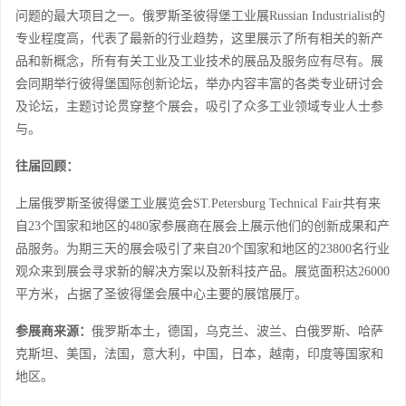
问题的最大项目之一。俄罗斯圣彼得堡工业展
Russian Industrialist的
专业程度高，代表了最新的行业趋势，这里展示了所有相关的新产
品和新概念，所有有关工业及工业技术的展品及服务应有尽有。
展
会同期举行
彼得堡国际创新论坛
，
举办内容丰富的各类专业研讨会
及论坛，主题讨论贯穿整个展会，吸引了众多
工业领域
专业人士参
与。
往届回顾：
上届俄罗斯圣彼得堡工业展览会
ST.
Petersburg
Technical
Fair共有来
自
23个国家和地区的480
家参展商在展会上展示他们的创新成果和产
品服务。为期三天的展会吸引了来自
20个国家和地区的23800
名行业
观众来到展会寻求新的解决方案以及新科技产品。展览面积达
26000
平方米，占据了圣彼得堡会展中心主要的展馆展厅。
参展商来源：
俄罗斯本土，德国，乌克兰、波兰、白俄罗斯、哈萨
克斯坦、美国，法国，意大利，中国，日本，越南，印度等国家和
地区。