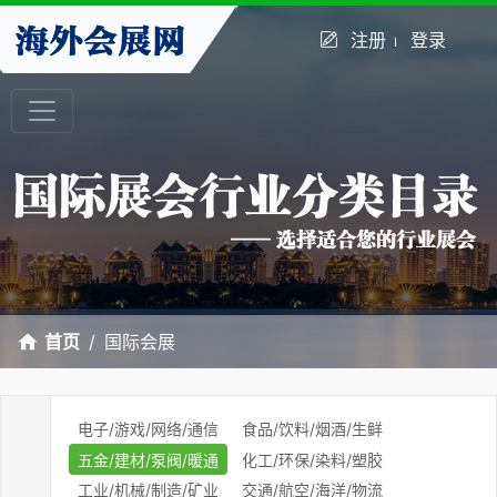
注册
登录
首页
国际会展
电子/游戏/网络/通信
食品/饮料/烟酒/生鲜
五金/建材/泵阀/暖通
化工/环保/染料/塑胶
工业/机械/制造/矿业
交通/航空/海洋/物流