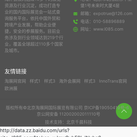
资源及行业沉淀，成功打造专
堡1号未来时大厦4层
业的国内国际展览会一站式查
邮箱：expotrue@126.com
询服务平台，依托中国外贸和
电话：010-58896889
跨境产业发展，帮助企业便
网址：www.l085.com
捷，安全的参展服务。目前业
务涉及到行业领域达到219个行
业，覆盖全球超过110多个国家
及城市。
友情链接
淘展网官网
样式1
样式3
海外会展网
样式3
InnoTrans官网
欧洲展
版权所有©北京淘展网国际展览有限公司
京ICP备19050419号-6
京公网安备 112002002011110号
技术支持：北京千晨科技
http://data.zz.baidu.com/urls?