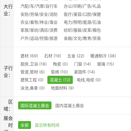
大行
汽配/车/汽摩/自行车
办公/印刷/广告/礼品
业：
安防/劳保/安全/消防
医疗/美容/口腔/保健
农业/畜牧/林业/渔业
电力/照明/能源/石油
家居/家纺/酒店/消费
纺织/服装/皮革/箱包
户外/运动/狩猎/旅游
金融/文化/教育/贸易
建材 (69)
石材 (19)
五金 (22)
暖通制冷 (38)
厨房,卫浴 (18)
陶瓷 (0)
门窗 (14)
玻璃 (15)
子行
管道,管材 (6)
泵阀 (10)
紧固件 (14)
业：
建筑工程 (0)
混凝土 (12)
电线,电缆 (0)
泳池,桑拿 (0)
地面材料 (9)
区
国际混凝土展会
国内混凝土展会
域：
展会
时
全部
显示所有时间