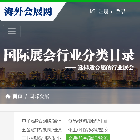
注册
登录
首页
国际会展
电子/游戏/网络/通信
食品/饮料/烟酒/生鲜
五金/建材/泵阀/暖通
化工/环保/染料/塑胶
工业/机械/制造/矿业
交通/航空/海洋/物流