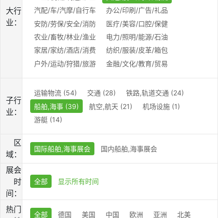
大行
汽配/车/汽摩/自行车
办公/印刷/广告/礼品
业：
安防/劳保/安全/消防
医疗/美容/口腔/保健
农业/畜牧/林业/渔业
电力/照明/能源/石油
家居/家纺/酒店/消费
纺织/服装/皮革/箱包
户外/运动/狩猎/旅游
金融/文化/教育/贸易
运输物流 (54)
交通 (28)
铁路,轨道交通 (24)
子行
船舶,海事 (39)
航空,航天 (21)
机场设施 (1)
业：
游艇 (14)
区
国际船舶,海事展会
国内船舶,海事展会
域：
展会
时
全部
显示所有时间
间：
热门
全部
德国
美国
中国
欧洲
亚洲
北美