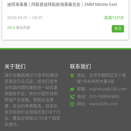
迪拜海事展 | 阿联酋迪拜船舶海事展览会 | SMM Middle East
2030.04.01 ~ 04.01
距离1331天
2913
展会热度
关注
关于我们
联系我们
海外会展网通过10多年的展览
地址：北京市朝阳区东十里
资源及行业沉淀，成功打造专
堡1号未来时大厦4层
业的国内国际展览会一站式查
邮箱：expotrue@126.com
询服务平台，依托中国外贸和
电话：010-58896889
跨境产业发展，帮助企业便
网址：www.l085.com
捷，安全的参展服务。目前业
务涉及到行业领域达到219个行
业，覆盖全球超过110多个国家
及城市。