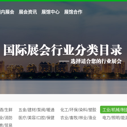
国内展会
展会资讯
展馆中心
展馆合作
酒/生鲜
五金/建材/泵阀/暖通
化工/环保/染料/塑胶
工业/机械/制
全/消防
医疗/美容/口腔/保健
农业/畜牧/林业/渔业
电力/照明/能
育/贸易