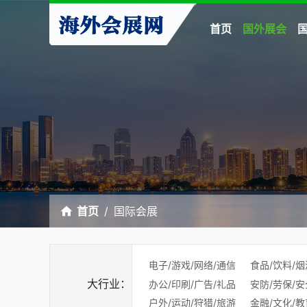
首页
国外展会
首页
国际会展
电子/游戏/网络/通信
食品/饮料/烟
大行业：
办公/印刷/广告/礼品
安防/劳保/安
户外/运动/狩猎/旅游
金融/文化/教