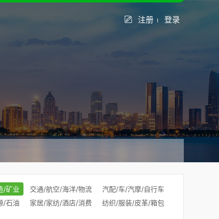
注册
登录
造/矿业
交通/航空/海洋/物流
汽配/车/汽摩/自行车
源/石油
家居/家纺/酒店/消费
纺织/服装/皮革/箱包