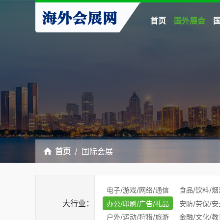
首页
国外展会
首页
国际会展
电子/游戏/网络/通信
食品/饮料/烟
大行业：
办公/印刷/广告/礼品
安防/劳保/安
户外/运动/狩猎/旅游
金融/文化/教