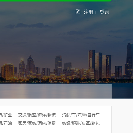
注册
登录
造/矿业
交通/航空/海洋/物流
汽配/车/汽摩/自行车
源/石油
家居/家纺/酒店/消费
纺织/服装/皮革/箱包