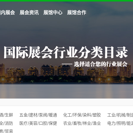
国内展会
展会资讯
展馆中心
展馆合作
酒/生鲜
五金/建材/泵阀/暖通
化工/环保/染料/塑胶
工业/机械/制
全/消防
医疗/美容/口腔/保健
农业/畜牧/林业/渔业
电力/照明/能
育/贸易