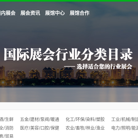
国内展会
展会资讯
展馆中心
展馆合作
酒/生鲜
五金/建材/泵阀/暖通
化工/环保/染料/塑胶
工业/机械/制
全/消防
医疗/美容/口腔/保健
农业/畜牧/林业/渔业
电力/照明/能
育/贸易