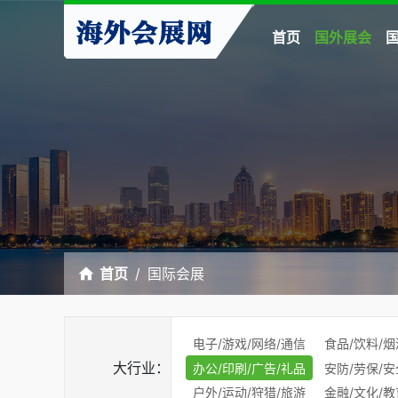
首页
国外展会
首页
国际会展
电子/游戏/网络/通信
食品/饮料/烟
大行业：
办公/印刷/广告/礼品
安防/劳保/安
户外/运动/狩猎/旅游
金融/文化/教