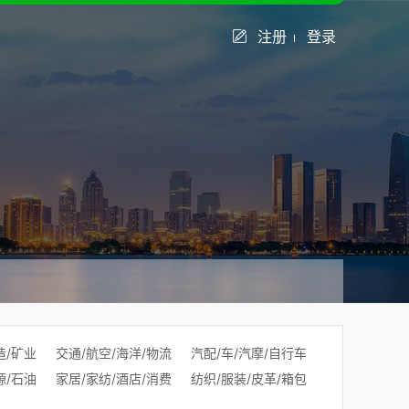
注册
登录
造/矿业
交通/航空/海洋/物流
汽配/车/汽摩/自行车
源/石油
家居/家纺/酒店/消费
纺织/服装/皮革/箱包