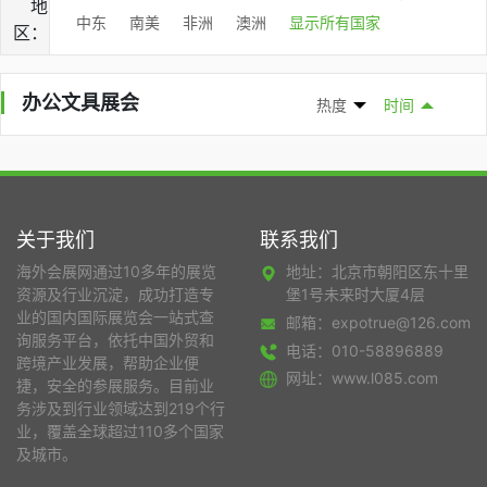
地
中东
南美
非洲
澳洲
显示所有国家
区：
办公文具展会
热度
时间
关于我们
联系我们
海外会展网通过10多年的展览
地址：北京市朝阳区东十里
资源及行业沉淀，成功打造专
堡1号未来时大厦4层
业的国内国际展览会一站式查
邮箱：expotrue@126.com
询服务平台，依托中国外贸和
电话：010-58896889
跨境产业发展，帮助企业便
网址：www.l085.com
捷，安全的参展服务。目前业
务涉及到行业领域达到219个行
业，覆盖全球超过110多个国家
及城市。