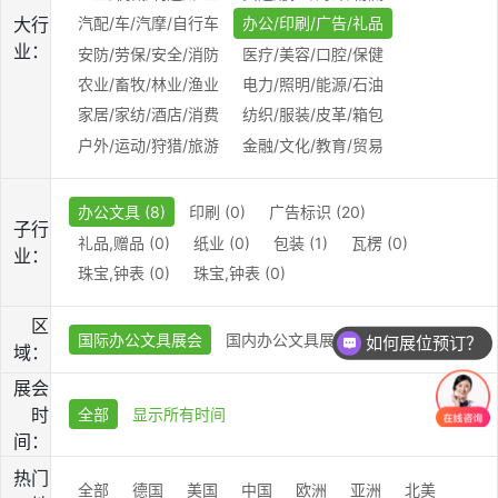
大行
汽配/车/汽摩/自行车
办公/印刷/广告/礼品
业：
安防/劳保/安全/消防
医疗/美容/口腔/保健
农业/畜牧/林业/渔业
电力/照明/能源/石油
家居/家纺/酒店/消费
纺织/服装/皮革/箱包
户外/运动/狩猎/旅游
金融/文化/教育/贸易
办公文具 (8)
印刷 (0)
广告标识 (20)
子行
礼品,赠品 (0)
纸业 (0)
包装 (1)
瓦楞 (0)
业：
珠宝,钟表 (0)
珠宝,钟表 (0)
区
国际办公文具展会
国内办公文具展会
如何展位预订？
域：
展会
时
全部
显示所有时间
间：
热门
全部
德国
美国
中国
欧洲
亚洲
北美