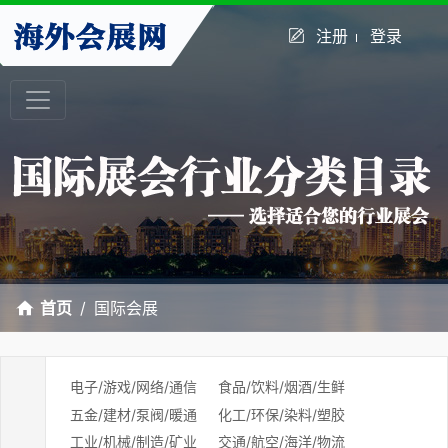
注册
登录
首页
国际会展
电子/游戏/网络/通信
食品/饮料/烟酒/生鲜
五金/建材/泵阀/暖通
化工/环保/染料/塑胶
工业/机械/制造/矿业
交通/航空/海洋/物流